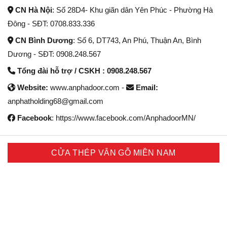
CN Hà Nội
: Số 28D4- Khu giãn dân Yên Phúc - Phường Hà
Đông - SĐT: 0708.833.336
CN Bình Dương
: Số 6, DT743, An Phú, Thuận An, Bình
Dương - SĐT: 0908.248.567
Tổng đài hỗ trợ / CSKH : 0908.248.567
Website:
www.anphadoor.com -
Email:
anphatholding68@gmail.com
Facebook
: https://www.facebook.com/AnphadoorMN/
CỬA THÉP VÂN GỖ MIỀN NAM