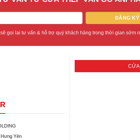
sẽ gọi lại tư vấn & hỗ trợ quý khách hàng trong thời gian sớm n
CỬA
OR
OLDING
- Hưng Yên