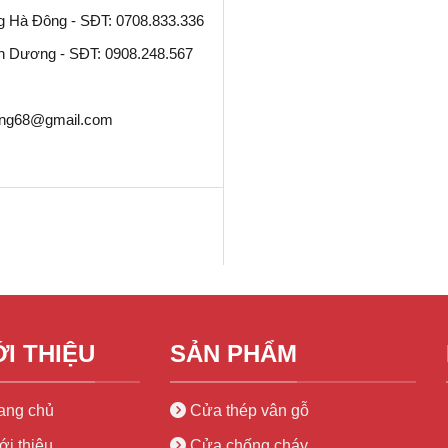
g Hà Đông - SĐT: 0708.833.336
nh Dương - SĐT: 0908.248.567
ing68@gmail.com
ỚI THIỆU
SẢN PHẨM
ang chủ
Cửa thép vân gỗ
ới thiệu
Cửa chống cháy