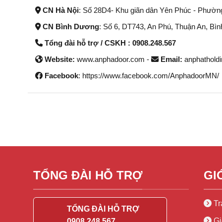
CN Hà Nội
: Số 28D4- Khu giãn dân Yên Phúc - Phườn
CN Bình Dương
: Số 6, DT743, An Phú, Thuận An, Bì
Tổng đài hỗ trợ / CSKH : 0908.248.567
Website:
www.anphadoor.com -
Email:
anphathold
Facebook
: https://www.facebook.com/AnphadoorMN/
TỔNG ĐÀI HỖ TRỢ
GI
Tr
TỔNG ĐÀI HỖ TRỢ
Gi
0908.248.567