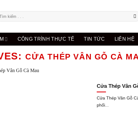
m
ếm:
ẨM
CÔNG TRÌNH THỰC TẾ
TIN TỨC
LIÊN HỆ
VES:
CỬA THÉP VÂN GỖ CÀ M
Cửa Thép Vân G
Cửa Thép Vân Gỗ Cà
phối...