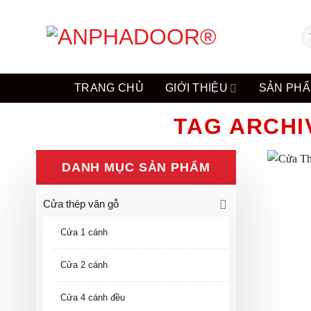
Skip
to
Tì
content
ki
TRANG CHỦ
GIỚI THIỆU
SẢN PH
TAG ARCHI
DANH MỤC SẢN PHẨM
Cửa thép vân gỗ
Cửa 1 cánh
Cửa 2 cánh
Cửa 4 cánh đều