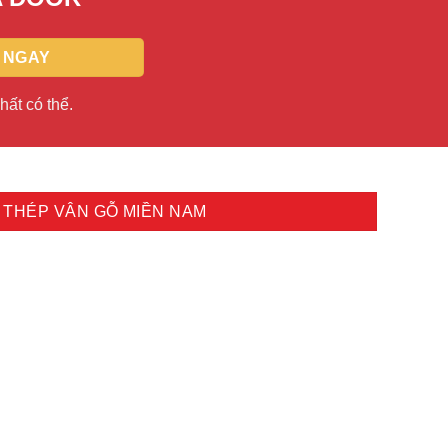
hất có thể.
 THÉP VÂN GỖ MIỀN NAM