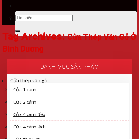
Tìm
kiếm:
Tag Archives:
Cửa Thép Vân Gỗ Ở
Bình Dương
DANH MỤC SẢN PHẨM
Cửa thép vân gỗ
Cửa 1 cánh
Cửa 2 cánh
Cửa 4 cánh đều
Cửa 4 cánh lệch