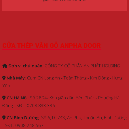
CỬA THÉP VÂN GỖ ANPHA DOOR
Đơn vị chủ quản
: CÔNG TY CỔ PHẦN AN PHÁT HOLDING
Nhà Máy
: Cụm CN Long An - Toàn Thắng - Kim Động - Hưng
Yên
CN Hà Nội
: Số 28D4- Khu giãn dân Yên Phúc - Phường Hà
Đông - SĐT: 0708.833.336
CN Bình Dương
: Số 6, DT743, An Phú, Thuận An, Bình Dương
- SĐT: 0908.248.567