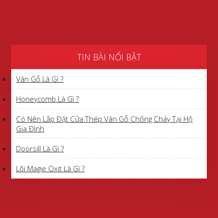
TIN BÀI NỔI BẬT
Vân Gỗ Là Gì ?
Honeycomb Là Gì ?
Có Nên Lắp Đặt Cửa Thép Vân Gỗ Chống Cháy Tại Hộ
Gia Đình
Doorsill Là Gì ?
Lõi Magie Oxit Là Gì ?