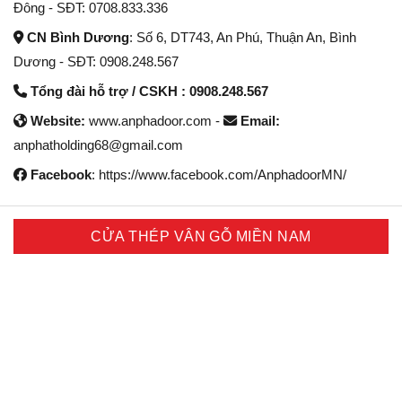
Đông - SĐT: 0708.833.336
CN Bình Dương
: Số 6, DT743, An Phú, Thuận An, Bình
Dương - SĐT: 0908.248.567
Tổng đài hỗ trợ / CSKH : 0908.248.567
Website:
www.anphadoor.com -
Email:
anphatholding68@gmail.com
Facebook
: https://www.facebook.com/AnphadoorMN/
CỬA THÉP VÂN GỖ MIỀN NAM