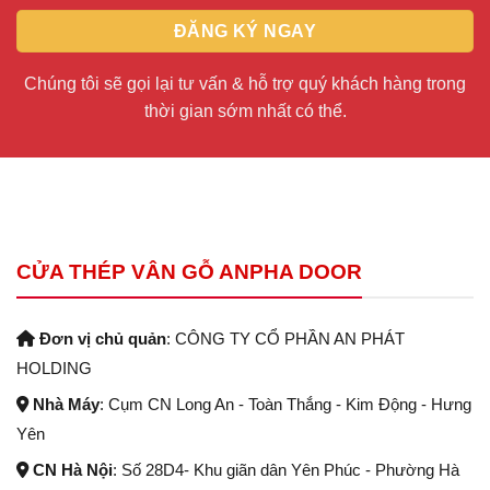
Chúng tôi sẽ gọi lại tư vấn & hỗ trợ quý khách hàng trong
thời gian sớm nhất có thể.
CỬA THÉP VÂN GỖ ANPHA DOOR
Đơn vị chủ quản
: CÔNG TY CỔ PHẦN AN PHÁT
HOLDING
Nhà Máy
: Cụm CN Long An - Toàn Thắng - Kim Động - Hưng
Yên
CN Hà Nội
: Số 28D4- Khu giãn dân Yên Phúc - Phường Hà