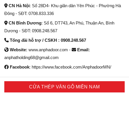
CN Hà Nội
: Số 28D4- Khu giãn dân Yên Phúc - Phường Hà
Đông - SĐT: 0708.833.336
CN Bình Dương
: Số 6, DT743, An Phú, Thuận An, Bình
Dương - SĐT: 0908.248.567
Tổng đài hỗ trợ / CSKH : 0908.248.567
Website:
www.anphadoor.com -
Email:
anphatholding68@gmail.com
Facebook
: https://www.facebook.com/AnphadoorMN/
CỬA THÉP VÂN GỖ MIỀN NAM