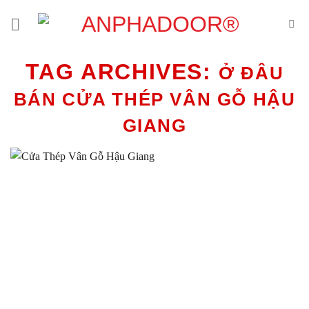
Skip
to
content
TAG ARCHIVES:
Ở ĐÂU
BÁN CỬA THÉP VÂN GỖ HẬU
GIANG