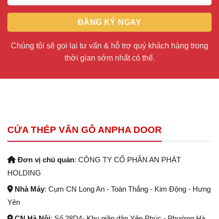
Chúng tôi sẽ gọi lại tư vấn & hỗ trợ quý khách hàng trong
thời gian sớm nhất có thể.
CỬA THÉP VÂN GỖ ANPHA DOOR
Đơn vị chủ quản
: CÔNG TY CỔ PHẦN AN PHÁT
HOLDING
Nhà Máy
: Cụm CN Long An - Toàn Thắng - Kim Động - Hưng
Yên
CN Hà Nội
: Số 28D4- Khu giãn dân Yên Phúc - Phường Hà