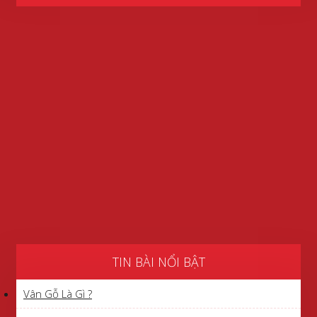
TIN BÀI NỔI BẬT
Vân Gỗ Là Gì ?