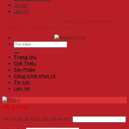
Tin tức
Liên hệ
Copyright © 2015 - 2025
CỬA THÉP VÂN GỖ ANPHADOOR
|
Thiết kế web & Vận hành bởi Anphadoor
Tìm
kiếm:
Trang chủ
Giới Thiệu
Sản Phẩm
Công trình thực tế
Tin tức
Liên hệ
Đăng nhập
Tên tài khoản hoặc địa chỉ email
*