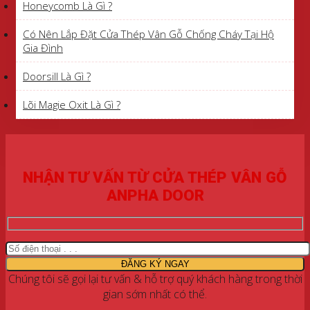
Honeycomb Là Gì ?
Có Nên Lắp Đặt Cửa Thép Vân Gỗ Chống Cháy Tại Hộ
Gia Đình
Doorsill Là Gì ?
Lõi Magie Oxit Là Gì ?
NHẬN TƯ VẤN TỪ CỬA THÉP VÂN GỖ
ANPHA DOOR
Chúng tôi sẽ gọi lại tư vấn & hỗ trợ quý khách hàng trong thời
gian sớm nhất có thể.