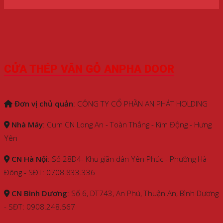
CỬA THÉP VÂN GỖ ANPHA DOOR
Đơn vị chủ quản
: CÔNG TY CỔ PHẦN AN PHÁT HOLDING
Nhà Máy
: Cụm CN Long An - Toàn Thắng - Kim Động - Hưng
Yên
CN Hà Nội
: Số 28D4- Khu giãn dân Yên Phúc - Phường Hà
Đông - SĐT: 0708.833.336
CN Bình Dương
: Số 6, DT743, An Phú, Thuận An, Bình Dương
- SĐT: 0908.248.567