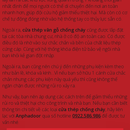
nhất định để mọi người có thể di chuyển đến nơi an toàn
nhanh hơn, giúp đội cứu hộ giảm thiểu thiệt hại. Mà còn có cơ
chế tự động đóng nhờ vào hệ thống tay co thủy lực sẵn có.
Ngoài ra,
cửa thép vân gỗ chống cháy
cũng được lắp đặt
tại các tòa nhà chung cư, nhà ở có độ an toàn cao. Có được
điều đó là nhờ vào sự chắc chắn và bền của chất liệu thép
cứng cáp. Cùng với hệ thống khóa điện tử bảo vệ ngôi nhà
bạn khỏi kẻ gian đột nhập.
Ngoài ra, bạn cũng nên chú ý đến những phụ kiện kèm theo
như bản lề, khóa và kính…Vì nếu bạn sở hữu 1 cánh cửa chắc
chắn nhưng các phụ kiện này quá yếu thì cũng không thể
ngăn chặn được những rủi ro xảy ra.
Như vậy, bạn nên áp dụng các cách trên để giảm thiểu những
rủi ro và thiệt hại cho công trình và nhà bạn. Nếu bạn cần biết
thông tin chi tiết về các loại
cửa thép chống cháy
, hãy liên
lạc với
Anphadoor
qua số hotline
0922.586.986
để được tư
vấn nhé.