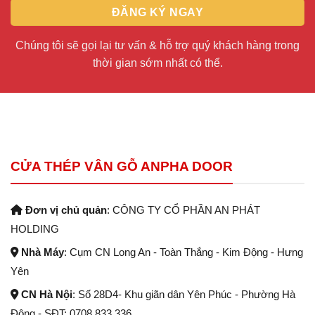
Chúng tôi sẽ gọi lại tư vấn & hỗ trợ quý khách hàng trong
thời gian sớm nhất có thể.
CỬA THÉP VÂN GỖ ANPHA DOOR
Đơn vị chủ quản
: CÔNG TY CỔ PHẦN AN PHÁT
HOLDING
Nhà Máy
: Cụm CN Long An - Toàn Thắng - Kim Động - Hưng
Yên
CN Hà Nội
: Số 28D4- Khu giãn dân Yên Phúc - Phường Hà
Đông - SĐT: 0708.833.336