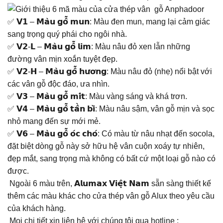
✅ 𝗩𝟭 – 𝗠𝗮̀𝘂 𝗴𝗼̂̃ 𝗺𝘂𝗻: Màu đen mun, mang lại cảm giác
sang trọng quý phái cho ngôi nhà.
✅ 𝗩𝟮-𝗟 – 𝗠𝗮̀𝘂 𝗴𝗼̂̃ 𝗹𝗶𝗺: Màu nâu đỏ xen lẫn những
đường vân mịn xoắn tuyệt đẹp.
✅ 𝗩𝟮-𝗛 – 𝗠𝗮̀𝘂 𝗴𝗼̂̃ 𝗵𝘂̛𝗼̛𝗻𝗴: Màu nâu đỏ (nhẹ) nổi bật với
các vân gỗ độc đáo, ưa nhìn.
✅ 𝗩𝟯 – 𝗠𝗮̀𝘂 𝗴𝗼̂̃ 𝗺𝗶́𝘁: Màu vàng sáng và khá trơn.
✅ 𝗩𝟰 – 𝗠𝗮̀𝘂 𝗴𝗼̂̃ 𝘁𝗮̂̀𝗻 𝗯𝗶̀: Màu nâu sậm, vân gỗ mịn và sọc
nhỏ mang đến sự mới mẻ.
✅ 𝗩𝟲 – 𝗠𝗮̀𝘂 𝗴𝗼̂̃ 𝗼́𝗰 𝗰𝗵𝗼́: Có màu từ nâu nhạt đến socola,
đặt biệt dòng gỗ này sở hữu hệ vân cuộn xoáy tự nhiên,
đẹp mắt, sang trọng mà không có bất cứ một loại gỗ nào có
được.
Ngoài 6 màu trên, 𝗔𝗹𝘂𝗺𝗮𝘅 𝗩𝗶𝗲̣̂𝘁 𝗡𝗮𝗺 sẵn sàng thiết kế
thêm các màu khác cho cửa thép vân gỗ Alux theo yêu cầu
của khách hàng.
Mọi chi tiết xin liên hệ với chúng tôi qua hotline :