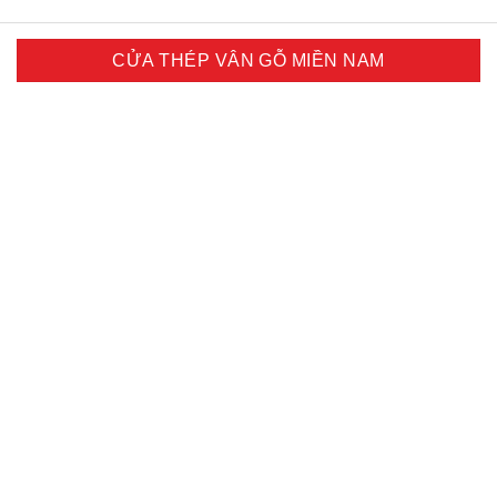
CỬA THÉP VÂN GỖ MIỀN NAM