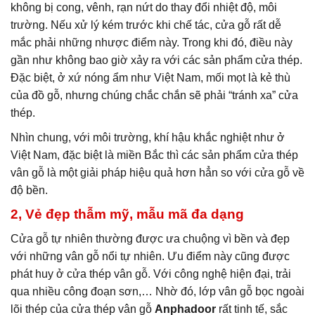
không bị cong, vênh, rạn nứt do thay đổi nhiệt độ, môi
trường. Nếu xử lý kém trước khi chế tác, cửa gỗ rất dễ
mắc phải những nhược điểm này. Trong khi đó, điều này
gần như không bao giờ xảy ra với các sản phẩm cửa thép.
Đặc biệt, ở xứ nóng ẩm như Việt Nam, mối mọt là kẻ thù
của đồ gỗ, nhưng chúng chắc chắn sẽ phải “tránh xa” cửa
thép.
Nhìn chung, với môi trường, khí hậu khắc nghiệt như ở
Việt Nam, đặc biệt là miền Bắc thì các sản phẩm cửa thép
vân gỗ là một giải pháp hiệu quả hơn hẳn so với cửa gỗ về
độ bền.
2, Vẻ đẹp thẫm mỹ, mẫu mã đa dạng
Cửa gỗ tự nhiên thường được ưa chuộng vì bền và đẹp
với những vân gỗ nổi tự nhiên. Ưu điểm này cũng được
phát huy ở cửa thép vân gỗ. Với công nghệ hiện đại, trải
qua nhiều công đoạn sơn,… Nhờ đó, lớp vân gỗ bọc ngoài
lõi thép của cửa thép vân gỗ
Anphadoor
rất tinh tế, sắc