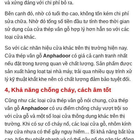
và xứng đáng với chi phí bỏ ra.
Bên cạnh đó, nhờ có tuổi thọ cao, không tốn kém chi phí
sửa chữa. Nhờ đó tổng số tiền đầu tư tính theo thời gian
sử dụng của cửa thép vân gỗ hợp lý hơn hẳn so với các
loại cửa khác.
So với các nhãn hiệu cửa khác trên thị trường hiện nay.
Cửa thép vân gỗ
Anphadoor
có giá cả cạnh tranh nhất
nếu đặt trong tương quan về chất lượng. Sản phẩm được
sản xuất hàng loạt tại nhà máy, trải qua nhiều quy trình xử
lý kỹ thuật khắt khe nên có chất lượng đảm bảo tuyệt đối.
4, Khả năng chống cháy, cách âm tốt
Cũng như các loại cửa thép vân gỗ nói chung, cửa thép
vân gỗ
Anphadoor
có ưu điểm chống cháy vượt trội so
với cửa gỗ và một số loại cửa thông dụng khác trên thị
trường. Khi có sự cố cháy nổ, các loại cửa gỗ, nhôm kính
hay cửa nhựa có thể gây nguy hiểm… Bì khả năng bắt lửa
cao, hấp thụ nhiệt nhanh và có thể gây nổ do gặp tác động