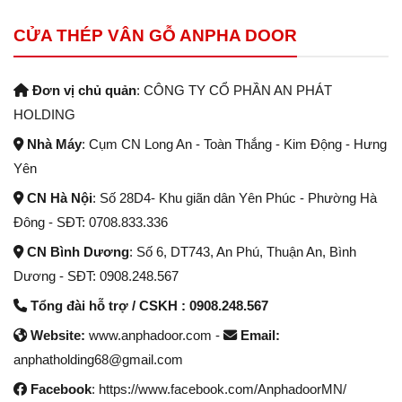
CỬA THÉP VÂN GỖ ANPHA DOOR
Đơn vị chủ quản
: CÔNG TY CỔ PHẦN AN PHÁT
HOLDING
Nhà Máy
: Cụm CN Long An - Toàn Thắng - Kim Động - Hưng
Yên
CN Hà Nội
: Số 28D4- Khu giãn dân Yên Phúc - Phường Hà
Đông - SĐT: 0708.833.336
CN Bình Dương
: Số 6, DT743, An Phú, Thuận An, Bình
Dương - SĐT: 0908.248.567
Tổng đài hỗ trợ / CSKH : 0908.248.567
Website:
www.anphadoor.com -
Email:
anphatholding68@gmail.com
Facebook
: https://www.facebook.com/AnphadoorMN/