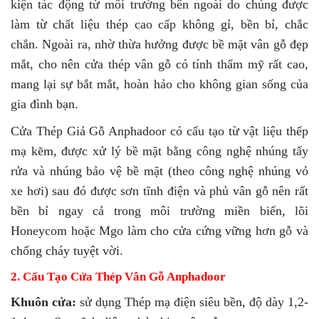
kiện tác động từ môi trường bên ngoài do chúng được
làm từ chất liệu thép cao cấp không gỉ, bền bỉ, chắc
chắn. Ngoài ra, nhờ thừa hưởng được bề mặt vân gỗ đẹp
mắt, cho nên cửa thép vân gỗ có tính thẩm mỹ rất cao,
mang lại sự bắt mắt, hoàn hảo cho không gian sống của
gia đình bạn.
Cửa Thép Giả Gỗ Anphadoor có cấu tạo từ vật liệu thếp
mạ kẽm, được xử lý bề mặt bằng công nghệ nhúng tẩy
rửa và nhúng bảo vệ bề mặt (theo công nghệ nhúng vỏ
xe hơi) sau đó được sơn tĩnh điện và phủ vân gỗ nên rất
bền bỉ ngay cả trong môi trường miền biển, lõi
Honeycom hoặc Mgo làm cho cửa cứng vững hơn gỗ và
chống cháy tuyệt vời.
2. Cấu Tạo Cửa Thép Vân Gỗ Anphadoor
Khuôn cửa:
sử dụng Thép mạ điện siêu bền, độ dày 1,2-