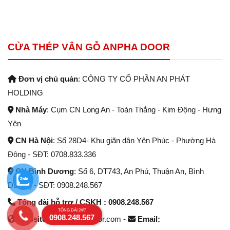
CỬA THÉP VÂN GỖ ANPHA DOOR
Đơn vị chủ quản
: CÔNG TY CỔ PHẦN AN PHÁT
HOLDING
Nhà Máy
: Cụm CN Long An - Toàn Thắng - Kim Động - Hưng
Yên
CN Hà Nội
: Số 28D4- Khu giãn dân Yên Phúc - Phường Hà
Đông - SĐT: 0708.833.336
CN Bình Dương
: Số 6, DT743, An Phú, Thuận An, Bình
Dương - SĐT: 0908.248.567
Tổng đài hỗ trợ / CSKH : 0908.248.567
TỔNG ĐÀI 24/7
0908.248.567
Website:
www.anphadoor.com -
Email: