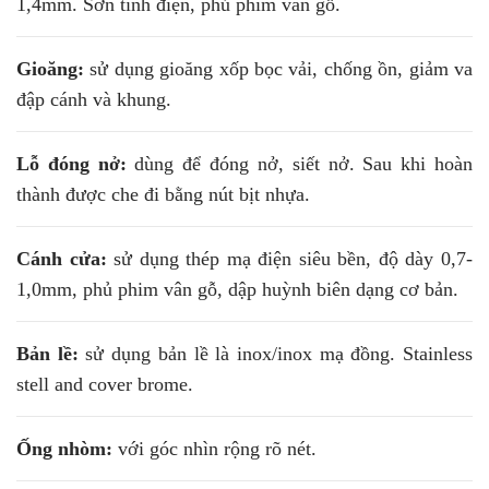
1,4mm. Sơn tĩnh điện, phủ phim vân gỗ.
Gioăng:
sử dụng gioăng xốp bọc vải, chống ồn, giảm va
đập cánh và khung.
Lỗ đóng nở:
dùng để đóng nở, siết nở. Sau khi hoàn
thành được che đi bằng nút bịt nhựa.
Cánh cửa:
sử dụng thép mạ điện siêu bền, độ dày 0,7-
1,0mm, phủ phim vân gỗ, dập huỳnh biên dạng cơ bản.
Bản lề:
sử dụng bản lề là inox/inox mạ đồng. Stainless
stell and cover brome.
Ống nhòm:
với góc nhìn rộng rõ nét.