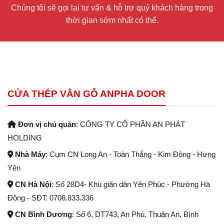
Chúng tôi sẽ gọi lại tư vấn & hỗ trợ quý khách hàng trong
thời gian sớm nhất có thể.
CỬA THÉP VÂN GỖ ANPHA DOOR
Đơn vị chủ quản
: CÔNG TY CỔ PHẦN AN PHÁT
HOLDING
Nhà Máy
: Cụm CN Long An - Toàn Thắng - Kim Động - Hưng
Yên
CN Hà Nội
: Số 28D4- Khu giãn dân Yên Phúc - Phường Hà
Đông - SĐT: 0708.833.336
CN Bình Dương
: Số 6, DT743, An Phú, Thuận An, Bình