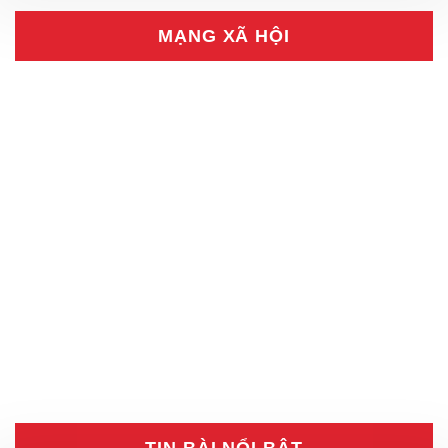
MẠNG XÃ HỘI
TIN BÀI NỔI BẬT