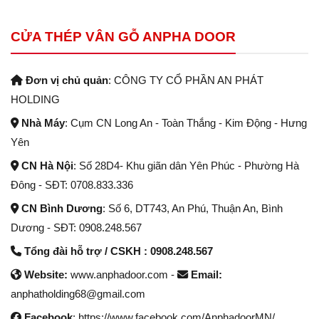
CỬA THÉP VÂN GỖ ANPHA DOOR
Đơn vị chủ quản
: CÔNG TY CỔ PHẦN AN PHÁT
HOLDING
Nhà Máy
: Cụm CN Long An - Toàn Thắng - Kim Động - Hưng
Yên
CN Hà Nội
: Số 28D4- Khu giãn dân Yên Phúc - Phường Hà
Đông - SĐT: 0708.833.336
CN Bình Dương
: Số 6, DT743, An Phú, Thuận An, Bình
Dương - SĐT: 0908.248.567
Tổng đài hỗ trợ / CSKH : 0908.248.567
Website:
www.anphadoor.com -
Email:
anphatholding68@gmail.com
Facebook
: https://www.facebook.com/AnphadoorMN/