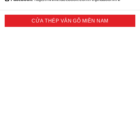
CỬA THÉP VÂN GỖ MIỀN NAM