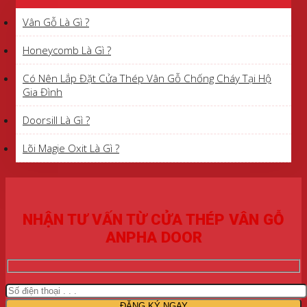
Vân Gỗ Là Gì ?
Honeycomb Là Gì ?
Có Nên Lắp Đặt Cửa Thép Vân Gỗ Chống Cháy Tại Hộ
Gia Đình
Doorsill Là Gì ?
Lõi Magie Oxit Là Gì ?
NHẬN TƯ VẤN TỪ CỬA THÉP VÂN GỖ
ANPHA DOOR