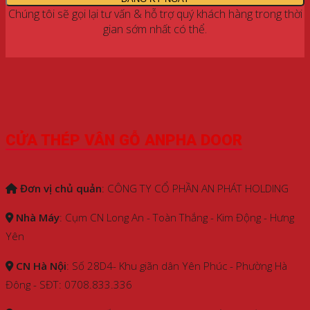
Chúng tôi sẽ gọi lại tư vấn & hỗ trợ quý khách hàng trong thời
gian sớm nhất có thể.
CỬA THÉP VÂN GỖ ANPHA DOOR
Đơn vị chủ quản
: CÔNG TY CỔ PHẦN AN PHÁT HOLDING
Nhà Máy
: Cụm CN Long An - Toàn Thắng - Kim Động - Hưng
Yên
CN Hà Nội
: Số 28D4- Khu giãn dân Yên Phúc - Phường Hà
Đông - SĐT: 0708.833.336